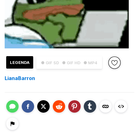
LEGENDA
● GIF SD
● GIF HD
● MP4
LianaBarron