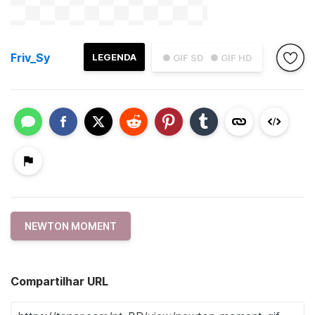
Friv_Sy
LEGENDA
● GIF SD
● GIF HD
NEWTON MOMENT
Compartilhar URL