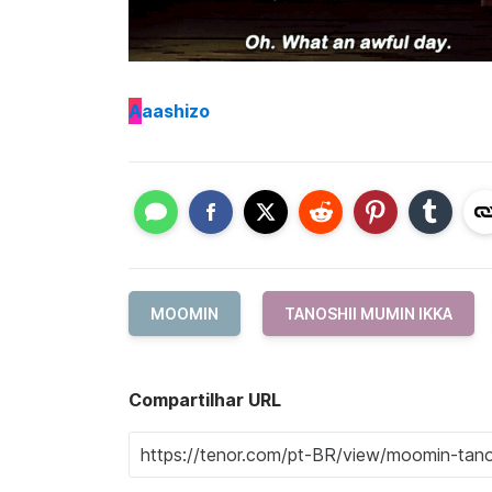
A
aashizo
MOOMIN
TANOSHII MUMIN IKKA
Compartilhar URL