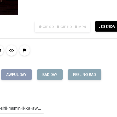
LEGENDA
● GIF SD
● GIF HD
● MP4
AWFUL DAY
BAD DAY
FEELING BAD