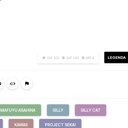
LEGENDA
● GIF SD
● GIF HD
● MP4
MAFUYU ASAHINA
SILLY
SILLY CAT
KAWAII
PROJECT SEKAI