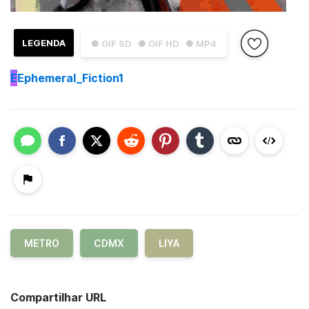
LEGENDA
● GIF SD
● GIF HD
● MP4
E
Ephemeral_Fiction1
METRO
CDMX
LIYA
Compartilhar URL