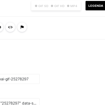
LEGENDA
● GIF SD
● GIF HD
● MP4