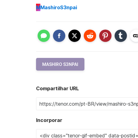
M
MashiroS3npai
MASHIRO S3NPAI
Compartilhar URL
Incorporar