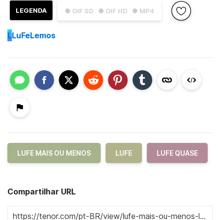
LEGENDA
● GIF SD
● GIF HD
● MP4
L
LuFeLemos
LUFE MAIS OU MENOS
LUFE
LUFE QUASE
Compartilhar URL