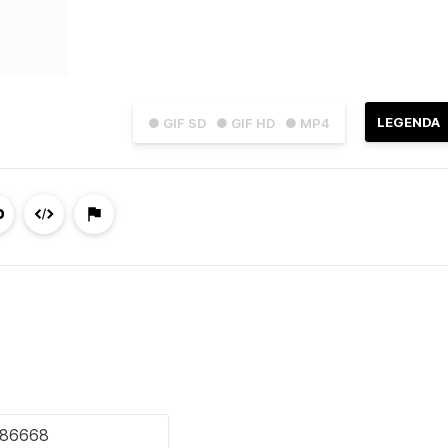
LEGENDA
● GIF SD
● GIF HD
● MP4