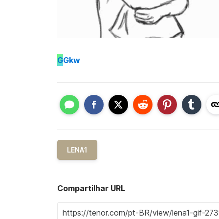
G
Gkw
LENA1
Compartilhar URL