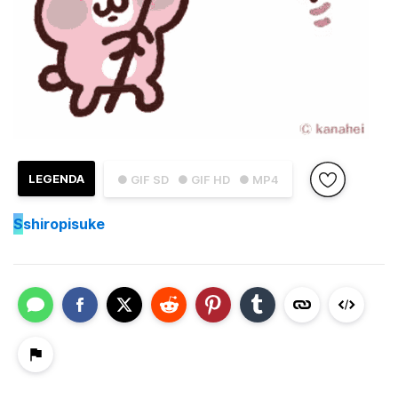
LEGENDA
● GIF SD
● GIF HD
● MP4
S
shiropisuke