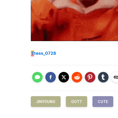
T
tess_0728
JINYOUNG
GOT7
CUTE