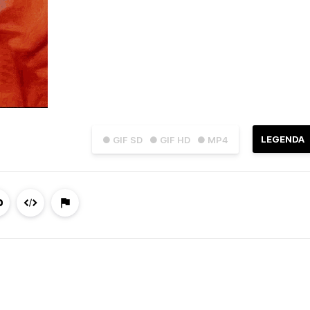
LEGENDA
● GIF SD
● GIF HD
● MP4