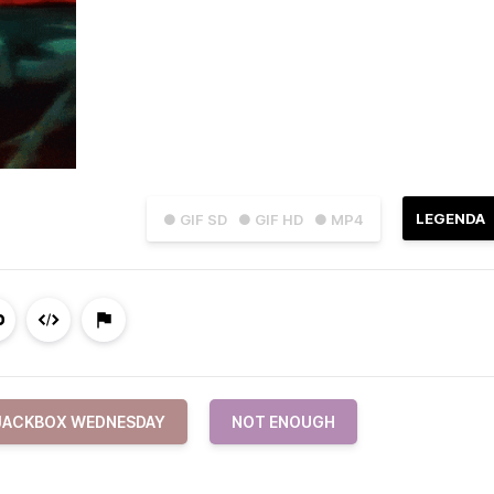
LEGENDA
● GIF SD
● GIF HD
● MP4
JACKBOX WEDNESDAY
NOT ENOUGH