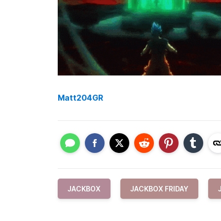
Matt204GR
JACKBOX
JACKBOX FRIDAY