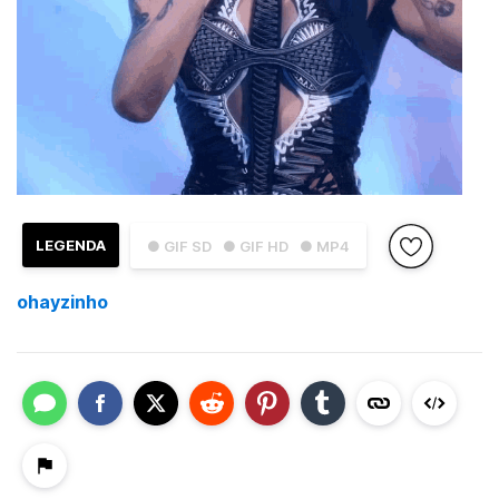
LEGENDA
● GIF SD
● GIF HD
● MP4
ohayzinho