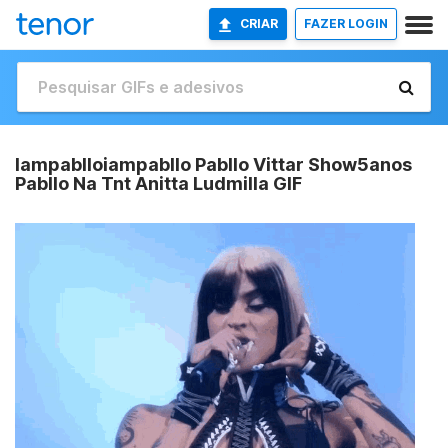
CRIAR
FAZER LOGIN
Iampablloiampabllo Pabllo Vittar Show5anos
Pabllo Na Tnt Anitta Ludmilla GIF