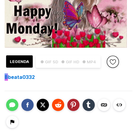
LEGENDA
● GIF SD
● GIF HD
● MP4
B
beata0332