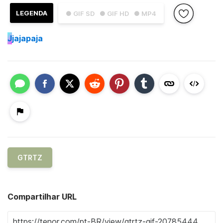
LEGENDA
● GIF SD
● GIF HD
● MP4
J
jajapaja
GTRTZ
Compartilhar URL