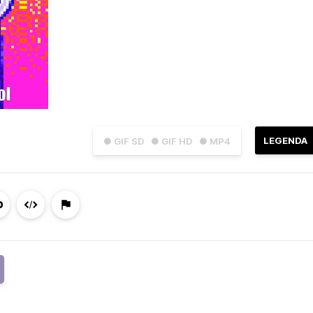
LEGENDA
● GIF SD
● GIF HD
● MP4