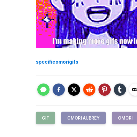
specificomorigifs
GIF
OMORI AUBREY
OMORI