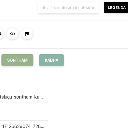
LEGENDA
● GIF SD
● GIF HD
● MP4
SONTHAM
KADHA