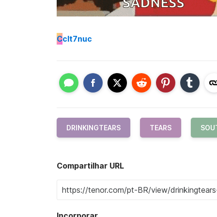
C
clt7nuc
DRINKINGTEARS
TEARS
SOU
Compartilhar URL
Incorporar