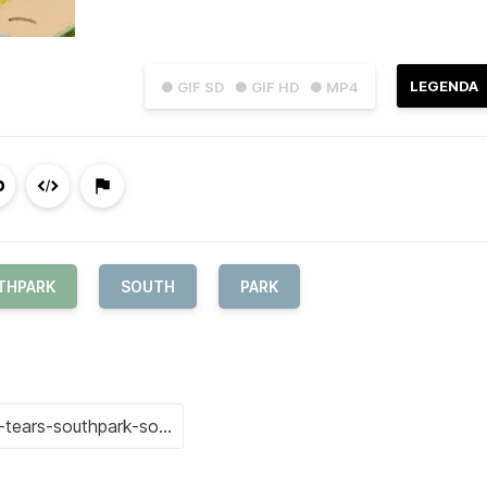
LEGENDA
● GIF SD
● GIF HD
● MP4
THPARK
SOUTH
PARK