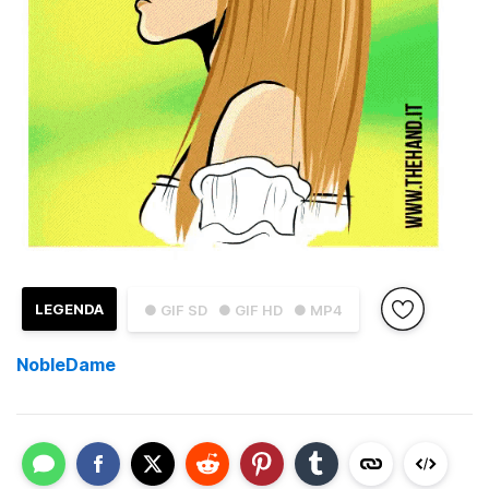
LEGENDA
● GIF SD
● GIF HD
● MP4
NobleDame