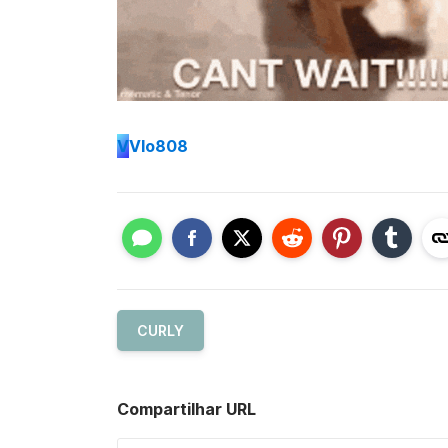
V
Vlo808
CURLY
Compartilhar URL