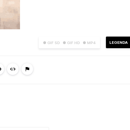
LEGENDA
● GIF SD
● GIF HD
● MP4