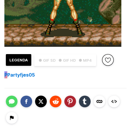
LEGENDA
● GIF SD
● GIF HD
● MP4
P
Partyfjes05