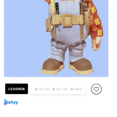
LEGENDA
● GIF SD
● GIF HD
● MP4
J
jishyy