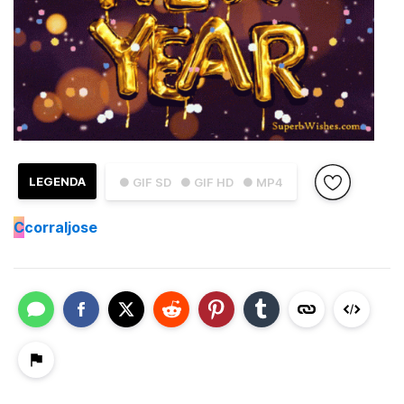
LEGENDA
● GIF SD
● GIF HD
● MP4
C
corraljose