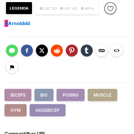
LEGENDA
● GIF SD
● GIF HD
● MP4
A
Arnolddd
BICEPS
BIG
POSING
MUSCLE
GYM
HUGEBICEP
Compartilhar URL