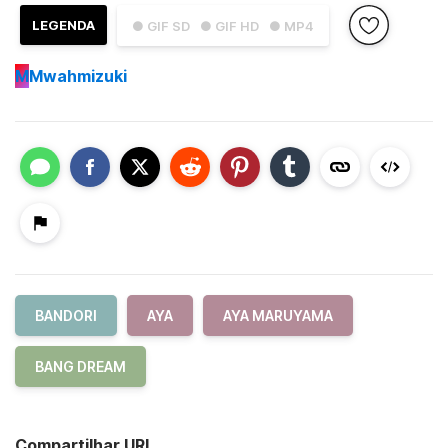
LEGENDA
● GIF SD
● GIF HD
● MP4
M
Mwahmizuki
BANDORI
AYA
AYA MARUYAMA
BANG DREAM
Compartilhar URL