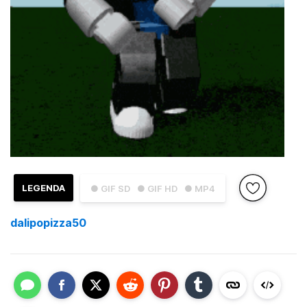
LEGENDA
● GIF SD
● GIF HD
● MP4
dalipopizza50