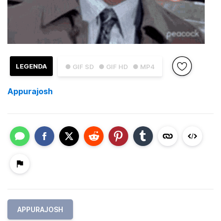
LEGENDA
● GIF SD
● GIF HD
● MP4
Appurajosh
APPURAJOSH