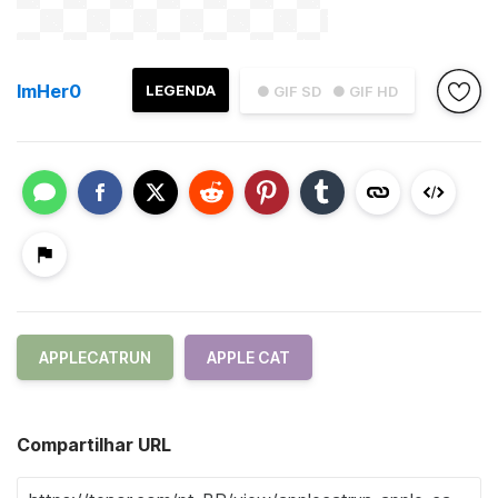
ImHer0
LEGENDA
● GIF SD
● GIF HD
APPLECATRUN
APPLE CAT
Compartilhar URL