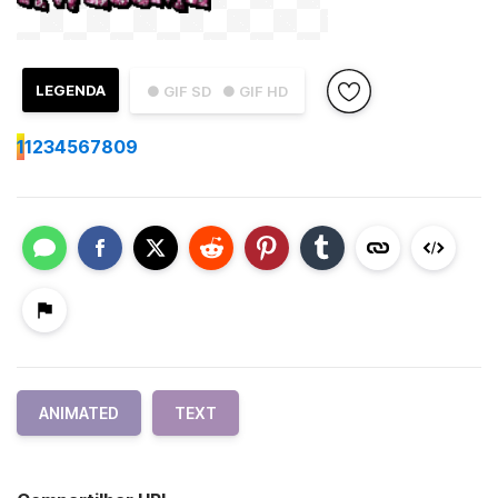
LEGENDA
● GIF SD
● GIF HD
1
1234567809
ANIMATED
TEXT