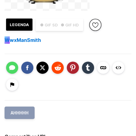
LEGENDA
● GIF SD
● GIF HD
W
wxManSmith
AHHHHH