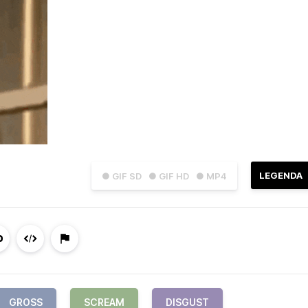
LEGENDA
● GIF SD
● GIF HD
● MP4
GROSS
SCREAM
DISGUST