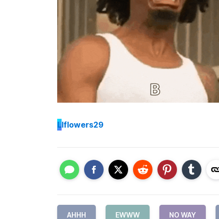
L
lflowers29
AHHH
EWWW
NO WAY