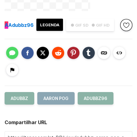
A
Adubbz96
LEGENDA
● GIF SD
● GIF HD
ADUBBZ
AARON POG
ADUBBZ96
Compartilhar URL