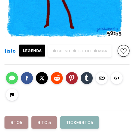
fisto
LEGENDA
● GIF SD
● GIF HD
● MP4
9TO5
9 TO 5
TICKER9TO5