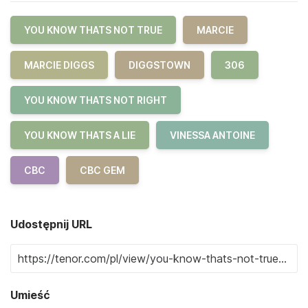
YOU KNOW THATS NOT TRUE
MARCIE
MARCIE DIGGS
DIGGSTOWN
306
YOU KNOW THATS NOT RIGHT
YOU KNOW THATS A LIE
VINESSA ANTOINE
CBC
CBC GEM
Udostępnij URL
Umieść