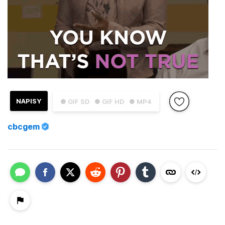
NAPISY
● GIF SD
● GIF HD
● MP4
cbcgem