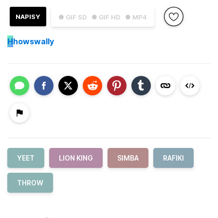
NAPISY
● GIF SD
● GIF HD
● MP4
H
howswally
YEET
LION KING
SIMBA
RAFIKI
THROW