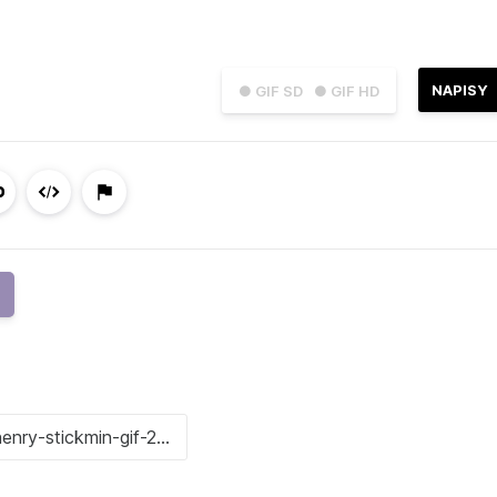
NAPISY
● GIF SD
● GIF HD