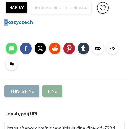
NAPISY
● GIF SD
● GIF HD
● MP4
O
ozzyczech
THIS IS FINE
FINE
Udostępnij URL