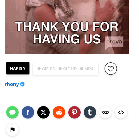
NAPISY
● GIF SD
● GIF HD
● MP4
rhony