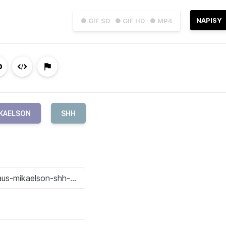
NAPISY
● GIF SD
● GIF HD
● MP4
IKAELSON
SHH