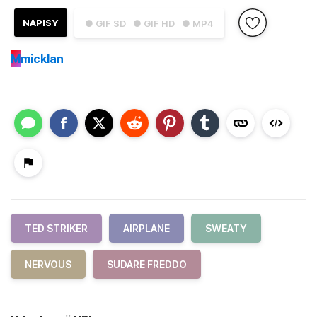
NAPISY
● GIF SD
● GIF HD
● MP4
M
micklan
TED STRIKER
AIRPLANE
SWEATY
NERVOUS
SUDARE FREDDO