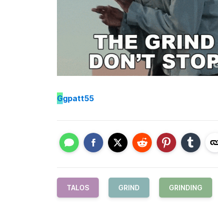
G
gpatt55
TALOS
GRIND
GRINDING