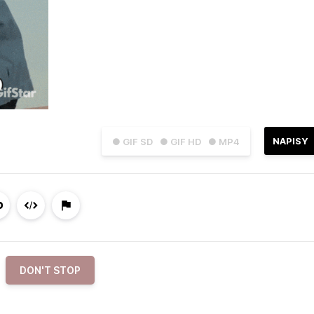
NAPISY
● GIF SD
● GIF HD
● MP4
DON'T STOP