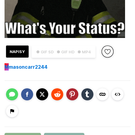
NAPISY
● GIF SD
● GIF HD
● MP4
M
masoncarr2244