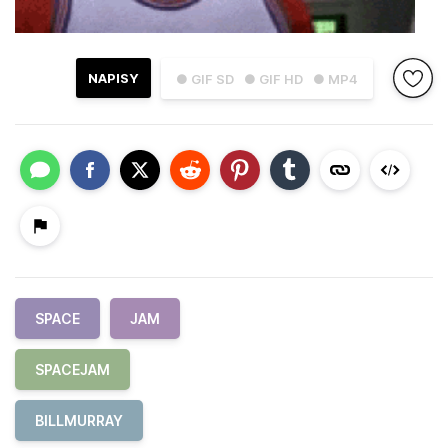
NAPISY
● GIF SD
● GIF HD
● MP4
SPACE
JAM
SPACEJAM
BILLMURRAY