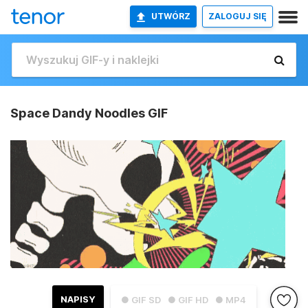
UTWÓRZ
ZALOGUJ SIĘ
Space Dandy Noodles GIF
NAPISY
● GIF SD
● GIF HD
● MP4