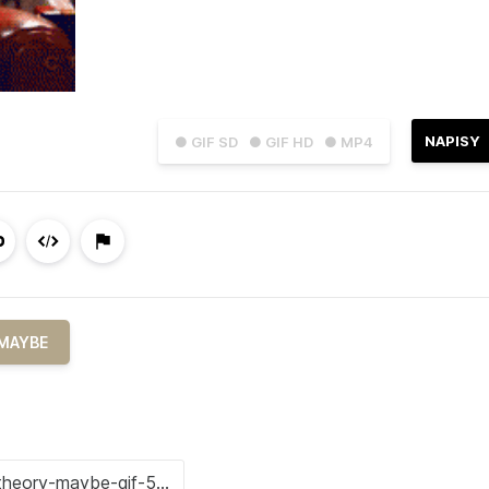
NAPISY
● GIF SD
● GIF HD
● MP4
MAYBE