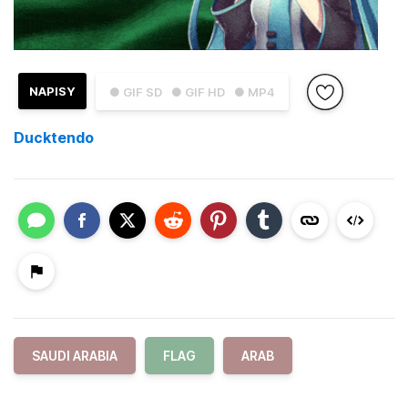
NAPISY
● GIF SD
● GIF HD
● MP4
Ducktendo
SAUDI ARABIA
FLAG
ARAB