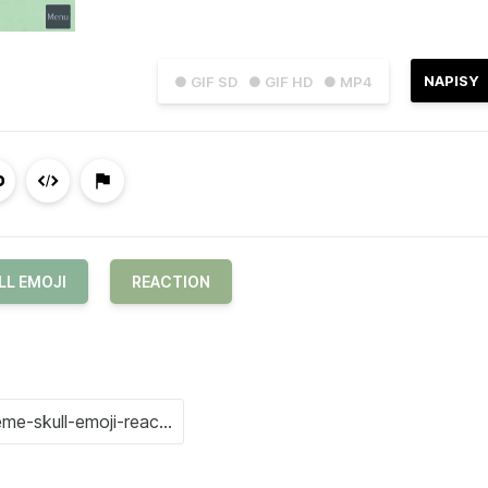
NAPISY
● GIF SD
● GIF HD
● MP4
LL EMOJI
REACTION