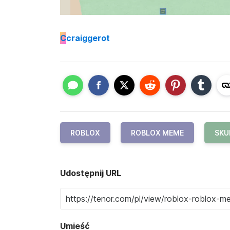
C
craiggerot
ROBLOX
ROBLOX MEME
SKU
Udostępnij URL
Umieść