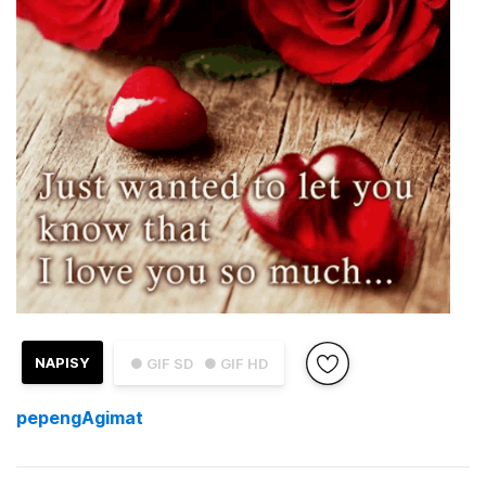
NAPISY
● GIF SD
● GIF HD
pepengAgimat