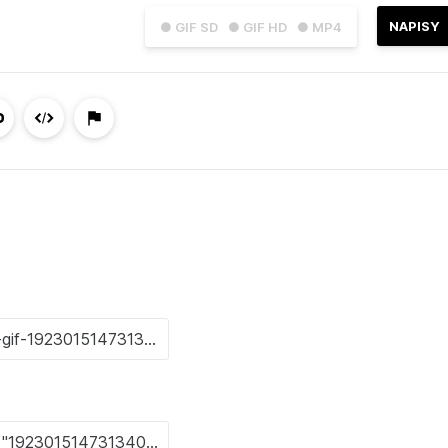
NAPISY
● GIF SD
● GIF HD
● MP4