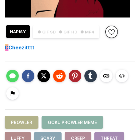
NAPISY
● GIF SD
● GIF HD
● MP4
C
Cheezitttt
PROWLER
GOKU PROWLER MEME
LUFFY
SCARY
CREEP
THREAT