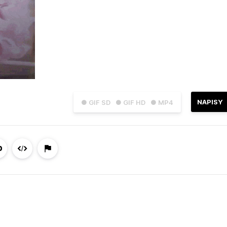
NAPISY
● GIF SD
● GIF HD
● MP4