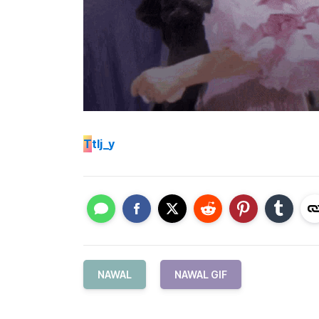
T
tlj_y
NAWAL
NAWAL GIF